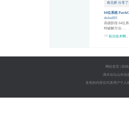
南北桥
分享了
64位系统 Patch
dishui001
高级阶段 64位
特破解方法- ...
前沿技术啊，
网站首页
|
投稿
滴水论坛山水信
发表的内容仅代表用户个人