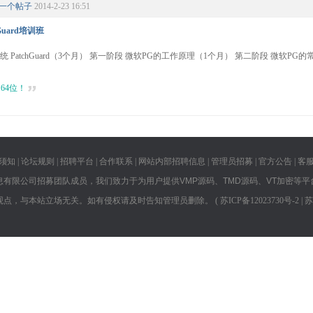
一个帖子
2014-2-23 16:51
Guard培训班
系统 PatchGuard（3个月） 第一阶段 微软PG的工作原理（1个月） 第二阶段 微软P
64位！
须知
|
论坛规则
|
招聘平台
|
合作联系
|
网站内部招聘信息
|
管理员招募
|
官方公告
|
客
息有限公司招募团队成员，我们致力于为用户提供VMP源码、TMD源码、VT加密等平
观点，与本站立场无关。如有侵权请及时告知管理员删除。 (
苏ICP备12023730号-2 |