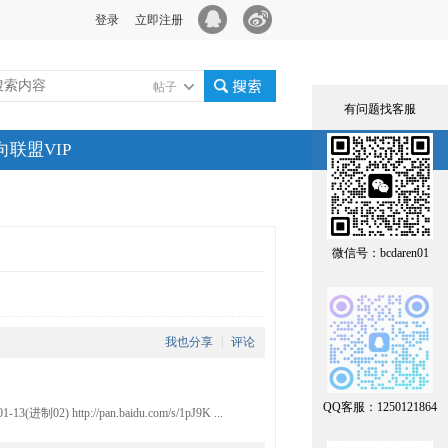
登录
立即注册
帖子
有问题找客服
搜索
向联盟VIP
微信号：bcdaren01
我也分享
|
评论
QQ客服：1250121864
02) http://pan.baidu.com/s/1pJ9K ...