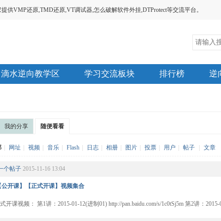
MP还原,TMD还原,VT调试器,怎么破解软件外挂,DTProtect等交流平台。
滴水逆向教学区
学习交流板块
排行榜
逆
我的分享
随便看看
部
|
网址
|
视频
|
音乐
|
Flash
|
日志
|
相册
|
图片
|
投票
|
用户
|
帖子
|
文章
一个帖子
2015-11-16 13:04
【公开课】【正式开课】视频集合
： 第1讲：2015-01-12(进制01) http://pan.baidu.com/s/1c0tSj5m 第2讲：2015-01-13(进制