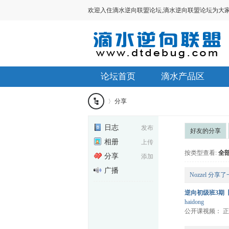
欢迎入住滴水逆向联盟论坛,滴水逆向联盟论坛为大家提供V
论坛首页
滴水产品区
分享
滴水
日志
发布
好友的分享
相册
上传
›
按类型查看:
全
逆向
分享
添加
广播
Nozzel
分享了
逆向初级班3期
联盟
haidong
公开课视频： 正式开课视频