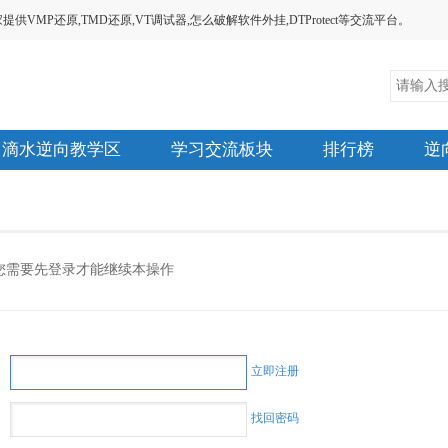
MP还原,TMD还原,VT调试器,怎么破解软件外挂,DTProtect等交流平台。
滴水逆向教学区
学习交流板块
排行榜
逆
您需要先登录才能继续本操作
立即注册
找回密码