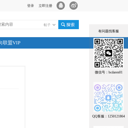
登录
立即注册
帖子
有问题找客服
搜索
向联盟VIP
微信号：bcdaren01
QQ客服：1250121864