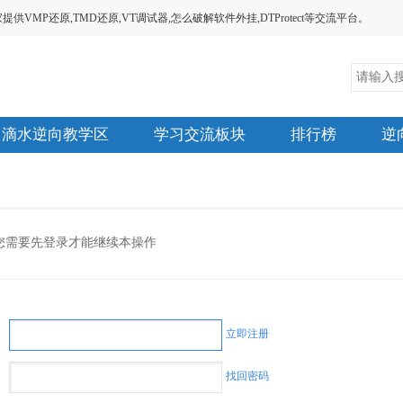
MP还原,TMD还原,VT调试器,怎么破解软件外挂,DTProtect等交流平台。
滴水逆向教学区
学习交流板块
排行榜
逆
您需要先登录才能继续本操作
立即注册
找回密码