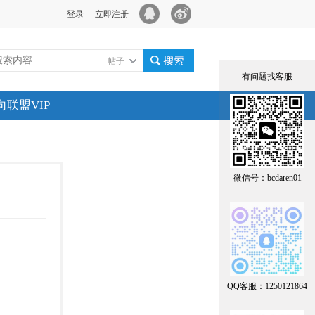
登录
立即注册
帖子
有问题找客服
搜索
向联盟VIP
微信号：bcdaren01
QQ客服：1250121864