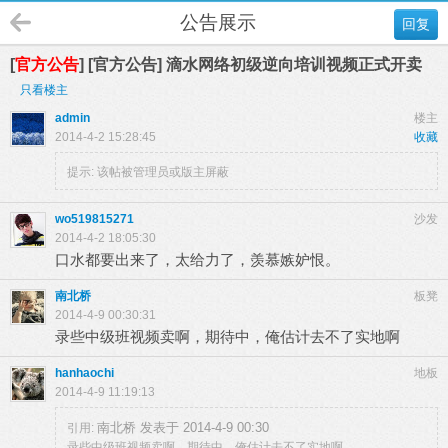
公告展示
回复
[
官方公告
] [官方公告] 滴水网络初级逆向培训视频正式开卖
只看楼主
admin
楼主
2014-4-2 15:28:45
收藏
提示:
该帖被管理员或版主屏蔽
wo519815271
沙发
2014-4-2 18:05:30
口水都要出来了，太给力了，羡慕嫉妒恨。
南北桥
板凳
2014-4-9 00:30:31
录些中级班视频卖啊，期待中，俺估计去不了实地啊
hanhaochi
地板
2014-4-9 11:19:13
南北桥 发表于 2014-4-9 00:30
引用:
录些中级班视频卖啊，期待中，俺估计去不了实地啊