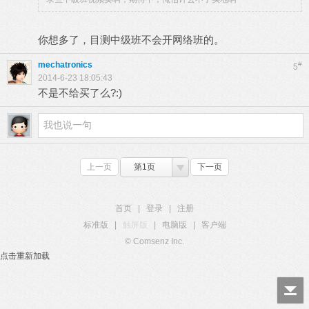
你想多了，目测中级班不会开网络班的。
mechatronics
#
5
2014-6-23 18:05:43
不是不给买了么?:)
上一页
第1页
下一页
首页
|
登录
|
注册
标准版
|
触屏版
|
电脑版
|
客户端
© Comsenz Inc.
点击重新加载