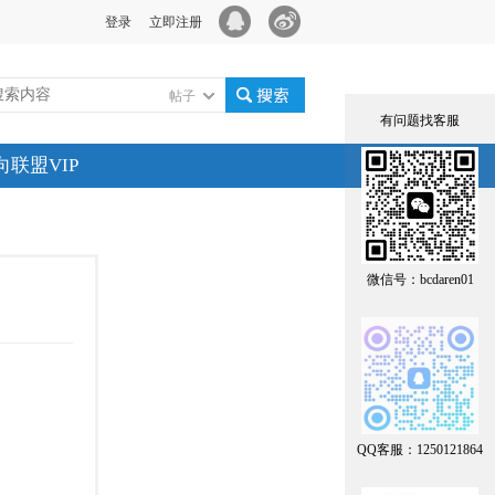
登录
立即注册
帖子
有问题找客服
搜索
向联盟VIP
微信号：bcdaren01
QQ客服：1250121864