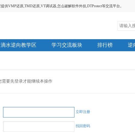
MP还原,TMD还原,VT调试器,怎么破解软件外挂,DTProtect等交流平台。
滴水逆向教学区
学习交流板块
排行榜
逆
您需要先登录才能继续本操作
立即注册
找回密码