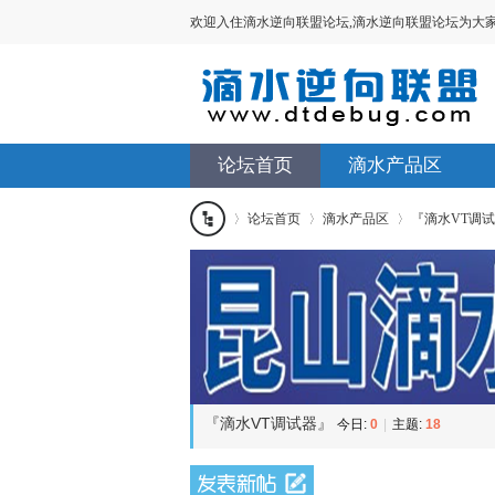
欢迎入住滴水逆向联盟论坛,滴水逆向联盟论坛为大家提供V
论坛首页
滴水产品区
论坛首页
滴水产品区
『滴水VT调
滴水
»
›
›
逆向
联盟
『滴水VT调试器』
今日:
0
|
主题:
18