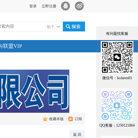
登录
立即注册
帖子
有问题找客服
搜索
向联盟VIP
微信号：bcdaren01
收藏本版
|
订阅
QQ客服：1250121864
返 回