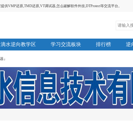
MP还原,TMD还原,VT调试器,怎么破解软件外挂,DTProtect等交流平台。
滴水逆向教学区
学习交流板块
排行榜
逆
试器』