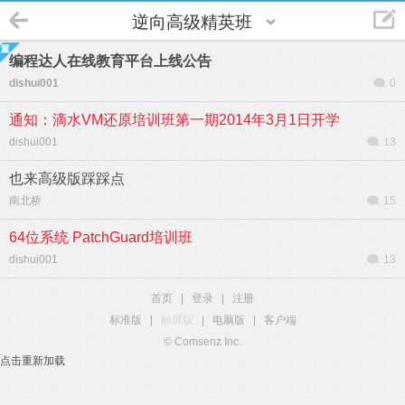
逆向高级精英班
编程达人在线教育平台上线公告
dishui001
0
通知：滴水VM还原培训班第一期2014年3月1日开学
dishui001
13
也来高级版踩踩点
南北桥
15
64位系统 PatchGuard培训班
dishui001
13
首页
|
登录
|
注册
标准版
|
触屏版
|
电脑版
|
客户端
© Comsenz Inc.
点击重新加载