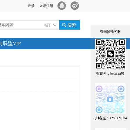
登录
立即注册
帖子
有问题找客服
搜索
向联盟VIP
微信号：bcdaren01
QQ客服：1250121864