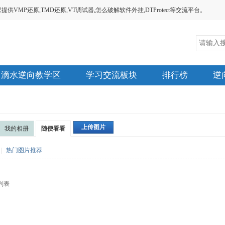
MP还原,TMD还原,VT调试器,怎么破解软件外挂,DTProtect等交流平台。
滴水逆向教学区
学习交流板块
排行榜
逆
上传图片
我的相册
随便看看
|
热门图片推荐
列表