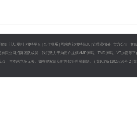
须知
|
论坛规则
|
招聘平台
|
合作联系
|
网站内部招聘信息
|
管理员招募
|
官方公告
|
客
息有限公司招募团队成员，我们致力于为用户提供VMP源码、TMD源码、VT加密等平
观点，与本站立场无关。如有侵权请及时告知管理员删除。 (
苏ICP备12023730号-2 |