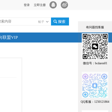
登录
立即注册
帖子
有问题找客服
搜索
向联盟VIP
微信号：bcdaren01
QQ客服：1250121864