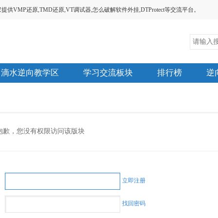
MP还原,TMD还原,VT调试器,怎么破解软件外挂,DTProtect等交流平台。
滴水逆向教学区
学习交流板块
排行榜
逆
抱歉，您没有权限访问该版块
立即注册
找回密码