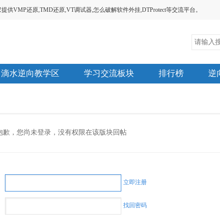
MP还原,TMD还原,VT调试器,怎么破解软件外挂,DTProtect等交流平台。
滴水逆向教学区
学习交流板块
排行榜
逆
抱歉，您尚未登录，没有权限在该版块回帖
立即注册
找回密码