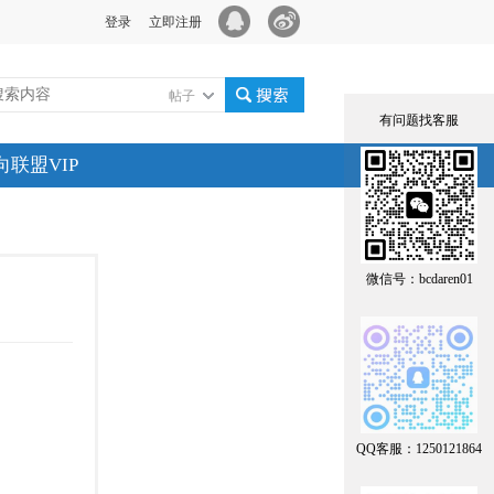
登录
立即注册
帖子
有问题找客服
搜索
向联盟VIP
微信号：bcdaren01
QQ客服：1250121864