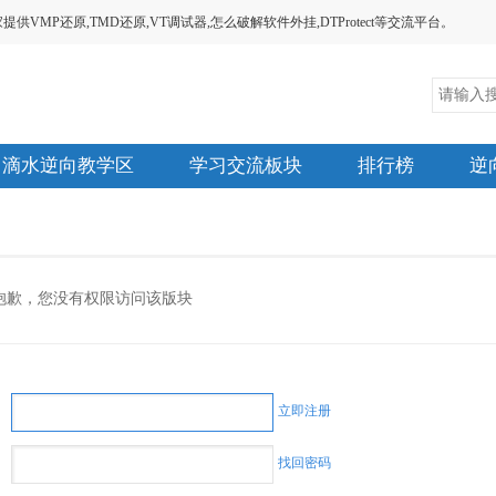
MP还原,TMD还原,VT调试器,怎么破解软件外挂,DTProtect等交流平台。
滴水逆向教学区
学习交流板块
排行榜
逆
抱歉，您没有权限访问该版块
立即注册
找回密码