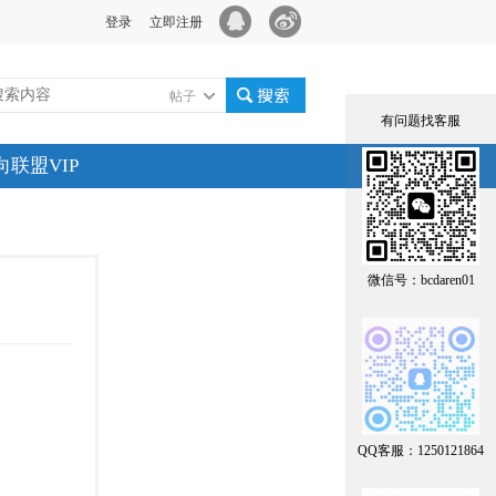
登录
立即注册
帖子
有问题找客服
搜索
向联盟VIP
微信号：bcdaren01
QQ客服：1250121864