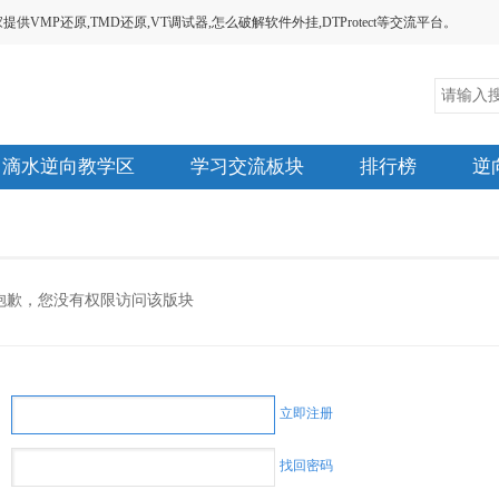
MP还原,TMD还原,VT调试器,怎么破解软件外挂,DTProtect等交流平台。
滴水逆向教学区
学习交流板块
排行榜
逆
抱歉，您没有权限访问该版块
立即注册
找回密码