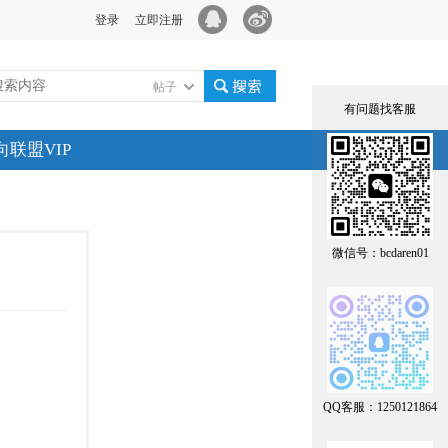
登录
立即注册
帖子
有问题找客服
搜索
向联盟VIP
微信号：bcdaren01
QQ客服：1250121864