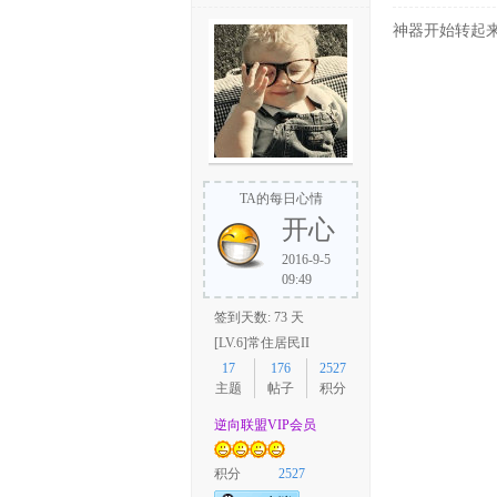
神器开始转起
TA的每日心情
开心
2016-9-5
09:49
签到天数: 73 天
[LV.6]常住居民II
17
176
2527
主题
帖子
积分
逆向联盟VIP会员
积分
2527