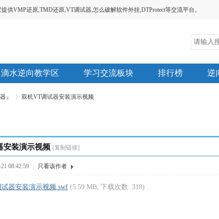
MP还原,TMD还原,VT调试器,怎么破解软件外挂,DTProtect等交流平台。
滴水逆向教学区
学习交流板块
排行榜
逆
试器』
双机VT调试器安装演示视频
›
器安装演示视频
[复制链接]
1 08:42:59
|
只看该作者
试器安装演示视频.swf
(5.59 MB, 下载次数: 318)