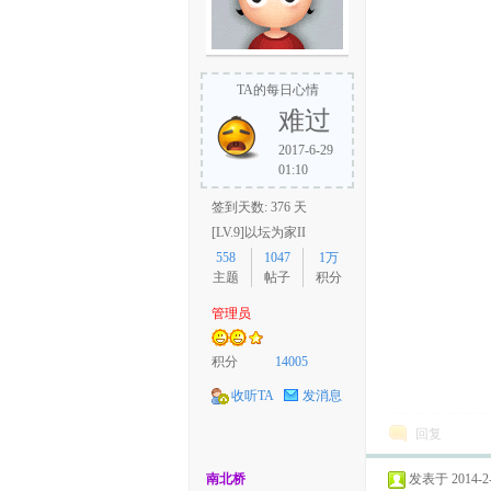
TA的每日心情
难过
2017-6-29
01:10
签到天数: 376 天
[LV.9]以坛为家II
558
1047
1万
主题
帖子
积分
管理员
积分
14005
收听TA
发消息
回复
南北桥
发表于 2014-2-2