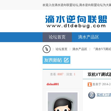
欢迎入住滴水逆向联盟论坛,滴水逆向联盟论坛为大家提供V
论坛首页
滴水产品区
论坛首页
滴水产品区
『滴水VT调
滴水
»
›
›
双机VT调试
查看:
8087
|
回复:
1
逆向
dishui001
发表于 2014-2-2
联盟
双机VT调