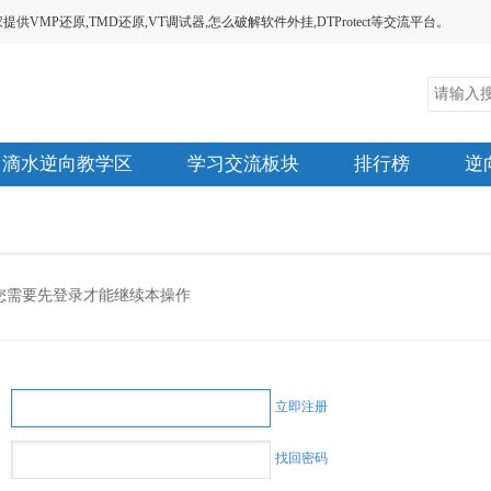
MP还原,TMD还原,VT调试器,怎么破解软件外挂,DTProtect等交流平台。
滴水逆向教学区
学习交流板块
排行榜
逆
您需要先登录才能继续本操作
立即注册
找回密码