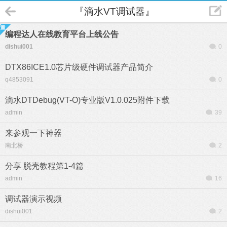
『滴水VT调试器』
编程达人在线教育平台上线公告
dishui001
0
DTX86ICE1.0芯片级硬件调试器产品简介
q4853091
0
滴水DTDebug(VT-O)专业版V1.0.025附件下载
admin
39
来参观一下神器
南北桥
2
分享 脱壳教程第1-4篇
admin
16
调试器演示视频
dishui001
2