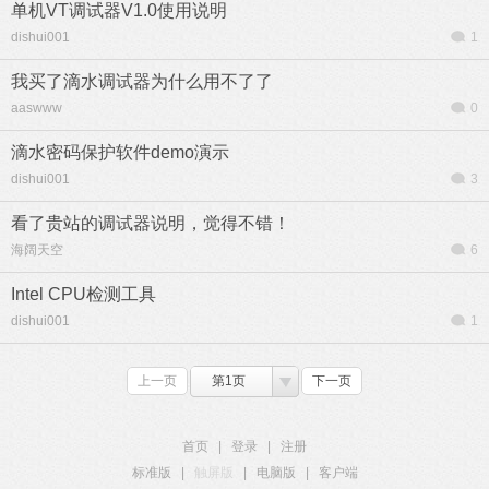
单机VT调试器V1.0使用说明
dishui001
1
我买了滴水调试器为什么用不了了
aaswww
0
滴水密码保护软件demo演示
dishui001
3
看了贵站的调试器说明，觉得不错！
海阔天空
6
Intel CPU检测工具
dishui001
1
上一页
第1页
下一页
首页
|
登录
|
注册
标准版
|
触屏版
|
电脑版
|
客户端