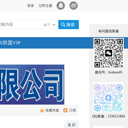
登录
立即注册
帖子
有问题找客服
搜索
向联盟VIP
微信号：bcdaren01
收藏本版
|
订阅
QQ客服：1250121864
返 回