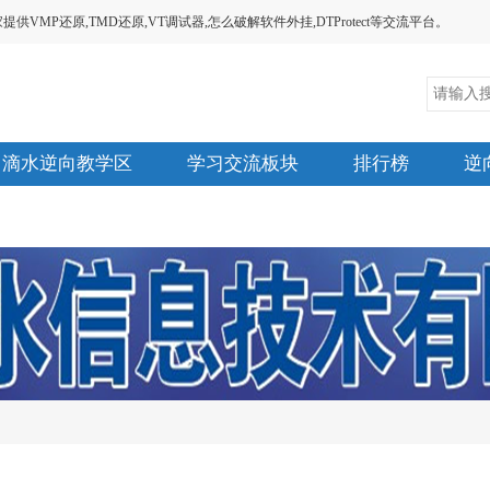
MP还原,TMD还原,VT调试器,怎么破解软件外挂,DTProtect等交流平台。
滴水逆向教学区
学习交流板块
排行榜
逆