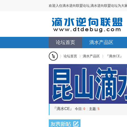
欢迎入住滴水逆向联盟论坛,滴水逆向联盟论坛为大家提供V
论坛首页
滴水产品区
论坛首页
滴水产品区
『滴水CE』
滴水
»
›
›
逆向
联盟
『滴水CE』
今日:
0
|
主题:
5