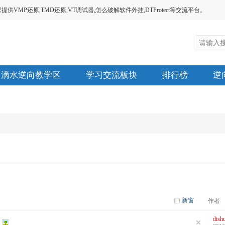
MP还原,TMD还原,VT调试器,怎么破解软件外挂,DTProtect等交流平台。
滴水逆向教学区
学习交流板块
排行榜
逆
新窗
作者
dish