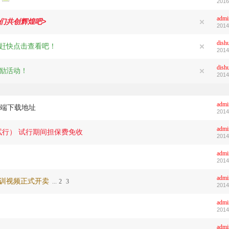
2016
admi
们共创辉煌吧>
2014
dish
，赶快点击查看吧！
2014
dish
奖励活动！
2014
admi
端下载地址
2014
admi
试行） 试行期间担保费免收
2014
admi
2014
admi
培训视频正式开卖
...
2
3
2014
admi
2014
admi