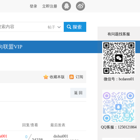
登录
立即注册
帖子
有问题找客服
搜索
向联盟VIP
收藏本版
|
订阅
微信号：bcdaren01
返 回
回复/查看
最后发表
QQ客服：1250121864
/
ui001
dishui001
0
24238