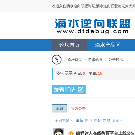
欢迎入住滴水逆向联盟论坛,滴水逆向联盟论坛为大家提供V
论坛首页
滴水产品区
论坛首页
逆盟站务
公告展示
滴水
公告展示
今日:
0
|
主题:
15
»
›
›
逆向
全部
官方公告
联盟
全部主题
最新
热门
热帖
精华
更多
编程达人在线教育平台上线公告