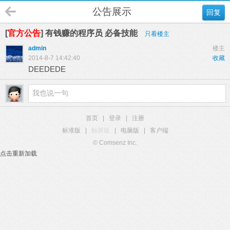
公告展示
回复
[
官方公告
] 有钱赚的程序员 必备技能
只看楼主
admin
楼主
2014-8-7 14:42:40
收藏
DEEDEDE
首页
|
登录
|
注册
标准版
|
触屏版
|
电脑版
|
客户端
© Comsenz Inc.
点击重新加载