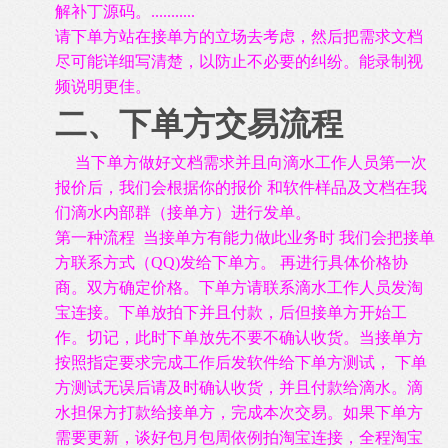
解补丁源码。
...........
请下单方站在接单方的立场去考虑，然后把需求文档
尽可能详细写清楚，以防止不必要的纠纷。能录制视
频说明更佳。
二、下单方交易流程
当下单方做好文档需求并且向滴水工作人员第一次
报价后，我们会根据你的报价 和软件样品及文档在我
们滴水内部群（接单方）进行发单。
第一种流程 当接单方有能力做此业务时 我们会把接单
方联系方式（
QQ)
发给下单方。 再进行具体价格协
商。双方确定价格。下单方请联系滴水工作人员发淘
宝连接。下单放拍下并且付款，后但接单方开始工
作。切记，此时下单放先不要不确认收货。当接单方
按照指定要求完成工作后发软件给下单方测试， 下单
方测试无误后请及时确认收货，并且付款给滴水。滴
水担保方打款给接单方，完成本次交易。如果下单方
需要更新，谈好包月包周依例拍淘宝连接，全程淘宝