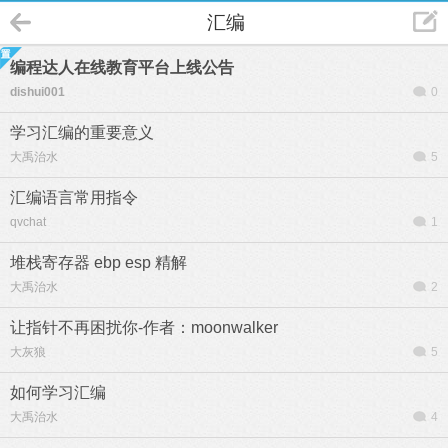
汇编
编程达人在线教育平台上线公告
dishui001
0
学习汇编的重要意义
大禹治水
5
汇编语言常用指令
qvchat
1
堆栈寄存器 ebp esp 精解
大禹治水
2
让指针不再困扰你-作者：moonwalker
大灰狼
5
如何学习汇编
大禹治水
4