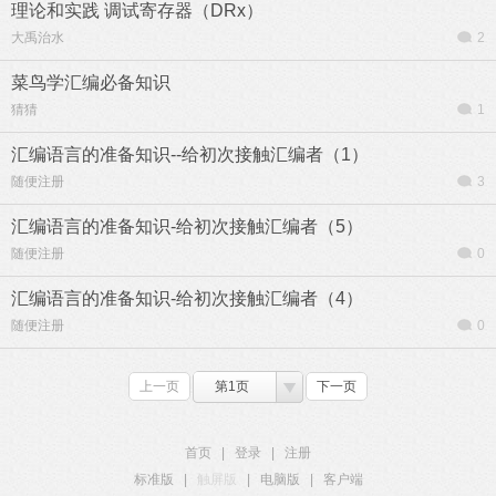
理论和实践 调试寄存器（DRx）
大禹治水
2
菜鸟学汇编必备知识
猜猜
1
汇编语言的准备知识--给初次接触汇编者（1）
随便注册
3
汇编语言的准备知识-给初次接触汇编者（5）
随便注册
0
汇编语言的准备知识-给初次接触汇编者（4）
随便注册
0
上一页
第1页
下一页
首页
|
登录
|
注册
标准版
|
触屏版
|
电脑版
|
客户端